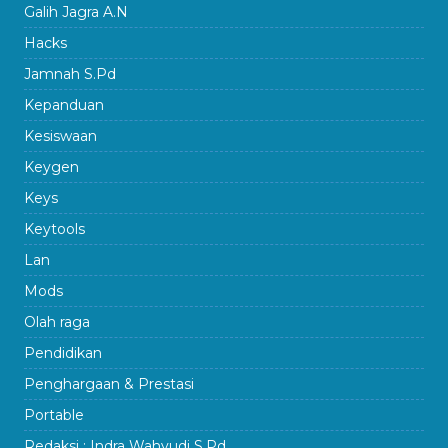
Galih Jagra A.N
Hacks
Jamnah S.Pd
Kepanduan
Kesiswaan
Keygen
Keys
Keytools
Lan
Mods
Olah raga
Pendidikan
Penghargaan & Prestasi
Portable
Redaksi : Indra Wahyudi S.Pd