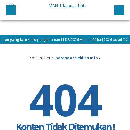
an yang lalu
/ Info pengumuman PPDB 2026 Hari ini 04 Juni 2026 pukul (12.00 W
You are here :
Beranda
/
Sekilas Info
/
404
Konten Tidak Ditemukan !