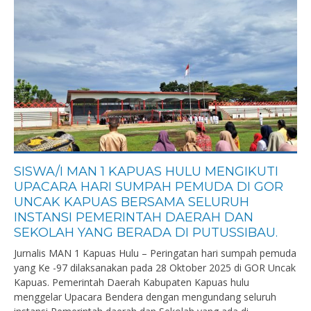
SISWA/I MAN 1 KAPUAS HULU MENGIKUTI
UPACARA HARI SUMPAH PEMUDA DI GOR
UNCAK KAPUAS BERSAMA SELURUH
INSTANSI PEMERINTAH DAERAH DAN
SEKOLAH YANG BERADA DI PUTUSSIBAU.
Jurnalis MAN 1 Kapuas Hulu – Peringatan hari sumpah pemuda
yang Ke -97 dilaksanakan pada 28 Oktober 2025 di GOR Uncak
Kapuas. Pemerintah Daerah Kabupaten Kapuas hulu
menggelar Upacara Bendera dengan mengundang seluruh