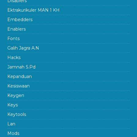
Disablers
Ektrakurikuler MAN 1 KH
Embedders
Enablers
Fonts
Galih Jagra A.N
Hacks
Jamnah S.Pd
Kepanduan
Kesiswaan
Keygen
Keys
Keytools
Lan
Mods