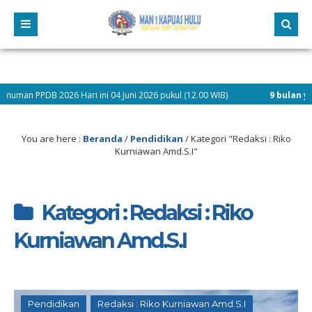
6 Hari ini 04 Juni 2026 pukul (12.00 WIB)
9 bulan yang lalu
/ Penu
rta Didik Baru dan Selamat Mengikuti Kegiatan Matsama Tahun Pelajaran 2024-2
You are here :
Beranda
/
Pendidikan
/
Kategori "Redaksi : Riko
Kurniawan Amd.S.I"
Kategori : Redaksi : Riko
Kurniawan Amd.S.I
Pendidikan
Redaksi : Riko Kurniawan Amd.S.I