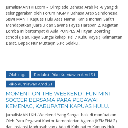
JurnalisMAN1KH.com – Olimpiade Bahasa Arab ke -8 yang di
selenggarakan oleh Forum MGMP Bahasa Arab Seindonesia,
Siswi MAN 1 Kapuas Hulu Atas Nama Kania Indriani Safitri
Mendapatkan juara 3 dan Savana Fayza Harapan 2. Kegiatan
Lomba Ini bertempat di Aula PONPES Al Fityan Boarding
school (Jalan. Raya Sungai kakap. Pal 7 Kubu Raya ) Kalimantan
Barat. Bapak Nur Muttaqin,S.Pd Selaku...
Olah raga
Redaksi : Riko Kurniawan Amd.S.I
Riko Kurniawan Amd.S.I
MOMENT ON THE WEEKEND : FUN MINI
SOCCER BERSAMA PARA PEGAWAI
KEMENAG, KABUPATEN KAPUAS HULU.
JurnalisMAN1KH -Weekend Yang Sangat baik di manfaatkan
Oleh Para Pegawai Kantor Kementerian Agama (KEMENAG)
dan instansi Madrasah yang Ada di Kabupaten Kapuas Hulu