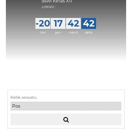
siswi kelas XII
LOKASI :
-20674
17
42
42
hari
jam
menit
detik