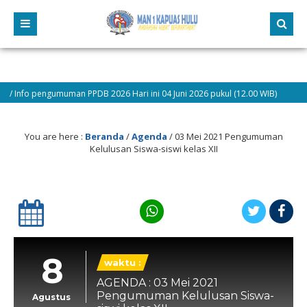
Info pengumuman PPDB 2026 Hari ini 04 Juni 2026 pukul (12.00 WIB)
9
You are here :
Beranda
/
Agenda
/
03 Mei 2021 Pengumuman
Kelulusan Siswa-siswi kelas XII
8
waktu :
AGENDA : 03 Mei 2021
Pengumuman Kelulusan Siswa-
Agustus