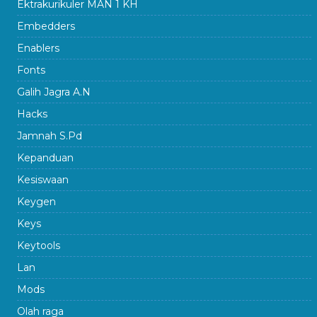
Ektrakurikuler MAN 1 KH
Embedders
Enablers
Fonts
Galih Jagra A.N
Hacks
Jamnah S.Pd
Kepanduan
Kesiswaan
Keygen
Keys
Keytools
Lan
Mods
Olah raga