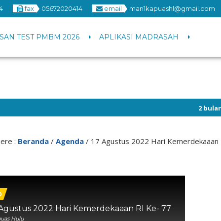
4
fax
05672020414
email
man1kapuashl@gmail.com
SAN TEST PMBM 2026
APLIKASI MADRASAH
2 bulan yang la
ere :
Beranda
/
Agenda
/
17 Agustus 2022 Hari Kemerdekaaan 
0
Agustus 2022 Hari Kemerdekaaan RI Ke- 77
puas Hulu