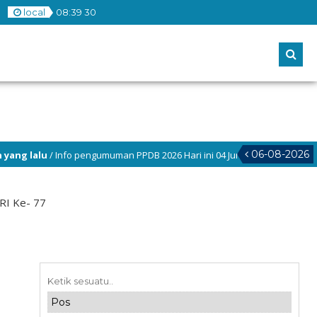
local
08
:
39
30
06-08-2026
lu
/ Info pengumuman PPDB 2026 Hari ini 04 Juni 2026 pukul (12.00 WIB)
RI Ke- 77