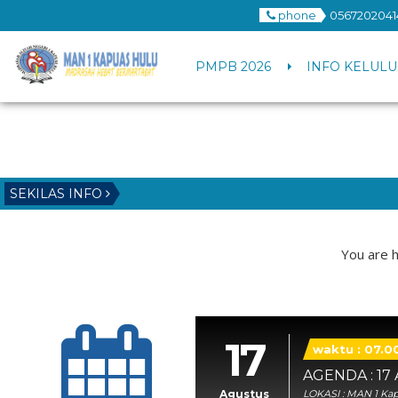
phone
0567202041
PMPB 2026
INFO KELULU
SEKILAS INFO
You are h
17
waktu : 07.0
AGENDA : 17 
Agustus
LOKASI : MAN 1 Ka