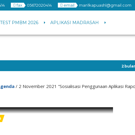
414
fax
05672020414
email
man1kapuashl@gmail.com
TEST PMBM 2026
APLIKASI MADRASAH
2 bulan yang lalu
Agenda
/
2 November 2021 “Sosialisasi Penggunaan Aplikasi Rapo
0
ovember 2021 “Sosialisasi Penggunaan
rt Digital Madrasah (RDM)”