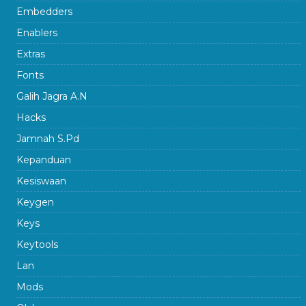
Embedders
Enablers
Extras
Fonts
Galih Jagra A.N
Hacks
Jamnah S.Pd
Kepanduan
Kesiswaan
Keygen
Keys
Keytools
Lan
Mods