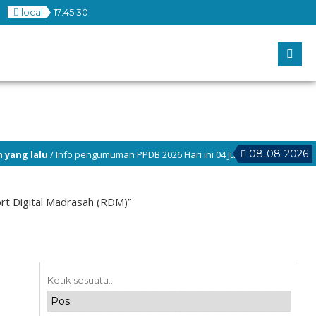
local
17
:
45
31
08-08-2026
/ Info pengumuman PPDB 2026 Hari ini 04 Juni 2026 pukul (12.00 WIB)
rt Digital Madrasah (RDM)”