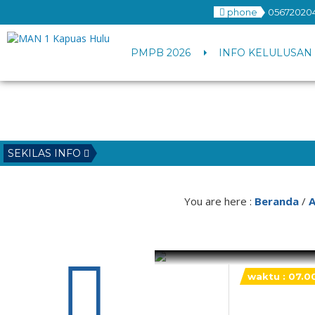
phone
05672020
PMPB 2026
INFO KELULUSAN 
SEKILAS INFO
You are here :
Beranda
/
2
waktu : 07.0
AGENDA : 2 N
Aplikasi Rapo
November