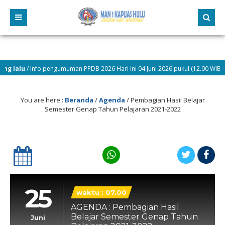
lalu
/ Info pengumuman PPDB 2026 Hari ini 04 Juni 2026 pukul (12.00 WIB)
You are here :
Beranda
/
Agenda
/
Pembagian Hasil Belajar
Semester Genap Tahun Pelajaran 2021-2022
25
waktu : 07.00
AGENDA : Pembagian Hasil
Belajar Semester Genap Tahun
Juni