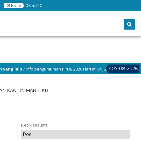
local
03
:
45
21
07-08-2026
/ Info pengumuman PPDB 2026 Hari ini 04 Juni 2026 pukul (12.00 WIB)
/ Selamat Bergabung Pesserta Didik Baru dan Selamat Mengikuti Kegiatan
N KANTIN MAN 1 KH