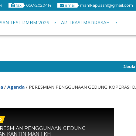
14
fax
05672020414
email
man1kapuashl@gmail.com
SAN TEST PMBM 2026
APLIKASI MADRASAH
2 bulan yang lalu
1 tahun yang lalu
da
/
Agenda
/
PERESMIAN PENGGUNAAN GEDUNG KOPERASI DA
0
PERESMIAN PENGGUNAAN GEDUNG
AN KANTIN MAN 1 KH