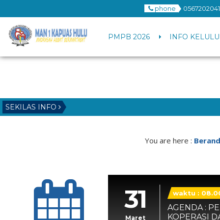
phone
056720204
PMPB 2026
INFO KELULU
SEKILAS INFO
You are here :
Beran
31
waktu : 08.0
AGENDA : 
KOPERASI D
Maret