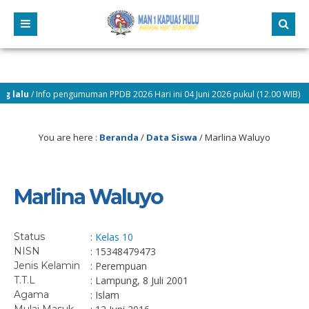
alu
/ Info pengumuman PPDB 2026 Hari ini 04 Juni 2026 pukul (12.00 WIB)
alu
/ Selamat Bergabung Pesserta Didik Baru dan Selamat Mengikuti Kegiatan M
You are here :
Beranda
/
Data Siswa
/
Marlina Waluyo
Marlina Waluyo
Status
:
Kelas 10
NISN
: 15348479473
Jenis Kelamin
: Perempuan
T.T.L
: Lampung, 8 Juli 2001
Agama
: Islam