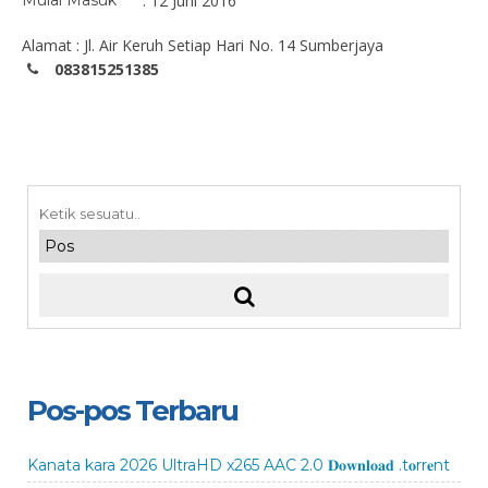
Mulai Masuk
: 12 Juni 2016
Alamat : Jl. Air Keruh Setiap Hari No. 14 Sumberjaya
083815251385
Pos-pos Terbaru
Kanata kara 2026 UltraHD x265 AAC 2.0 𝐃𝐨𝐰𝐧𝐥𝐨𝐚𝐝 .t𝐨rr𝐞nt