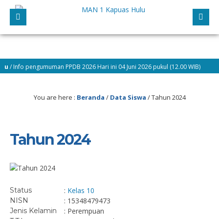
 Info pengumuman PPDB 2026 Hari ini 04 Juni 2026 pukul (12.00 WIB)
You are here :
Beranda
/
Data Siswa
/
Tahun 2024
Tahun 2024
Status
:
Kelas 10
NISN
: 15348479473
Jenis Kelamin
: Perempuan