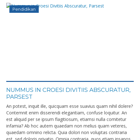
Pendidikan
NUMMUS IN CROESI DIVITIIS ABSCURATUR,
PARSEST
An potest, inquit ille, quicquam esse suavius quam nihil dolere?
Contemnit enim disserendi elegantiam, confuse loquitur. An
est aliquid per se ipsum flagitiosum, etiamsi nulla comitetur
infamia? Ab hoc autem quaedam non melius quam veteres,
quaedam omnino relicta. Quia dolori non voluptas contraria
est, sed doloris privatio. Omnia contraria, quos etiam insanos