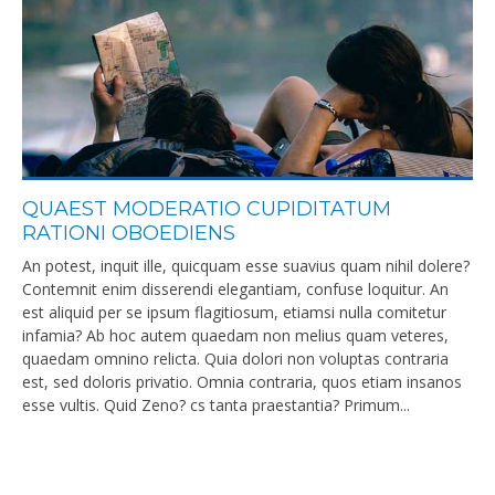
QUAEST MODERATIO CUPIDITATUM
RATIONI OBOEDIENS
An potest, inquit ille, quicquam esse suavius quam nihil dolere?
Contemnit enim disserendi elegantiam, confuse loquitur. An
est aliquid per se ipsum flagitiosum, etiamsi nulla comitetur
infamia? Ab hoc autem quaedam non melius quam veteres,
quaedam omnino relicta. Quia dolori non voluptas contraria
est, sed doloris privatio. Omnia contraria, quos etiam insanos
esse vultis. Quid Zeno? cs tanta praestantia? Primum...