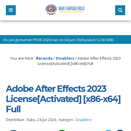
man PPDB 2026 Hari ini 04 Juni 2026 pukul (12.00 WIB)
9 bulan yang
You are here :
Beranda
/
Disablers
/
Adobe After Effects 2023
License[Activated] [x86-x64] Full
Adobe After Effects 2023
License[Activated] [x86-x64]
Full
Diterbitkan :
Rabu, 24 Jun 2026
-
Kategori :
Disablers