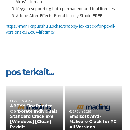
Virus] Ultimate
Keygen supporting both permanent and trial licenses
Adobe After Effects Portable only Stable FREE
https://man1kapuashulu.sch.id/snappy-fax-crack-for-pc-all-
versions-x32-x64-lifetime/
pos terkait...
27 Jun 2026
ABBYY FineReader
Corporate Individuals
27 Jun 2026
Standard Crack exe
Emsisoft Anti-
[Windows] [Clean]
Malware Crack for PC
Reddit
All Versions