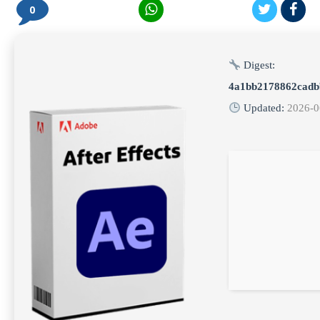
0
Digest:
4a1bb2178862cadb
Updated:
2026-0