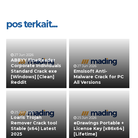
pos terkait...
27 Jun 2026
ABBYY FineReader
Corporate Individuals
27 Jun 2026
Standard Crack exe
Emsisoft Anti-
[Windows] [Clean]
Malware Crack for PC
Reddit
All Versions
25 Jun 2026
Loaris Trojan
25 Jun 2026
Remover Crack tool
eDrawings Portable +
Stable (x64) Latest
License Key [x86x64]
2025
[Lifetime]