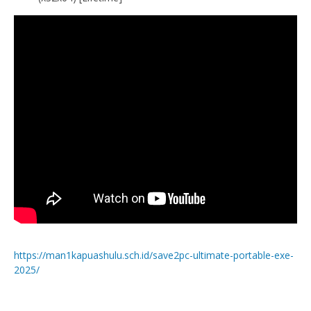
https://man1kapuashulu.sch.id/save2pc-ultimate-portable-exe-
2025/