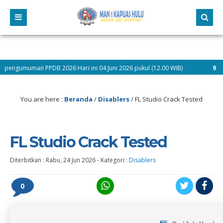
PDB 2026 Hari ini 04 Juni 2026 pukul (12.00 WIB)
9 bulan yang lalu
You are here :
Beranda
/
Disablers
/
FL Studio Crack Tested
FL Studio Crack Tested
Diterbitkan :
Rabu, 24 Jun 2026
-
Kategori :
Disablers
0