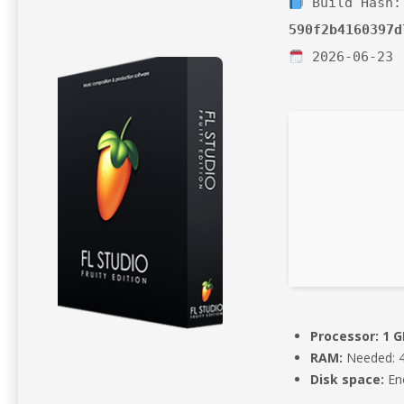
Build Hash:
590f2b4160397d
2026-06-23
Processor:
1 G
RAM:
Needed: 
Disk space:
Eno