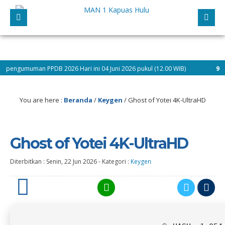
 PPDB 2026 Hari ini 04 Juni 2026 pukul (12.00 WIB)
9 bulan yang la
ng Pesserta Didik Baru dan Selamat Mengikuti Kegiatan Matsama Tahun Pelajara
You are here :
Beranda
/
Keygen
/
Ghost of Yotei 4K-UltraHD
Ghost of Yotei 4K-UltraHD
Diterbitkan :
Senin, 22 Jun 2026
-
Kategori :
Keygen
0