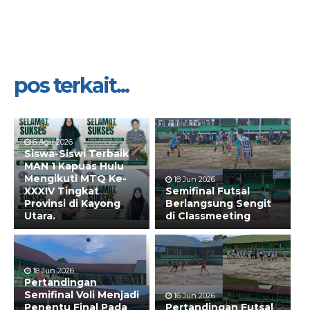
pos terkait...
6 Agu 2026
Siswa-Siswi Terbaik
MAN 1 Kapuas Hulu
Mengikuti MTQ Ke-
18 Jun 2026
XXXIV Tingkat
Semifinal Futsal
Provinsi di Kayong
Berlangsung Sengit
Utara.
di Classmeeting
18 Jun 2026
Pertandingan
Semifinal Voli Menjadi
16 Jun 2026
Penentu Final Pada
Pertandingan Futsal