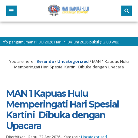
gumuman PPDB 2026 Hari ini 04 Juni 2026 pukul (12.00 WIB)
9 bulan 
You are here :
Beranda
/
Uncategorized
/
MAN 1 Kapuas Hulu
Memperingati Hari Spesial Kartini Dibuka dengan Upacara
MAN 1 Kapuas Hulu
Memperingati Hari Spesial
Kartini Dibuka dengan
Upacara
Diterbitkan :
Rabu, 22 Apr 2026
-
Kategori :
Uncategorized