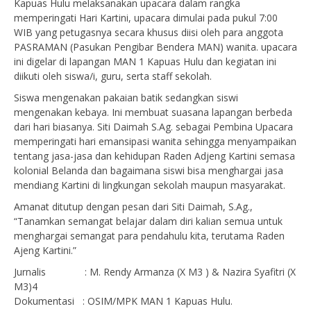
Kapuas Hulu melaksanakan upacara dalam rangka
memperingati Hari Kartini, upacara dimulai pada pukul 7:00
WIB yang petugasnya secara khusus diisi oleh para anggota
PASRAMAN (Pasukan Pengibar Bendera MAN) wanita. upacara
ini digelar di lapangan MAN 1 Kapuas Hulu dan kegiatan ini
diikuti oleh siswa/i, guru, serta staff sekolah.
Siswa mengenakan pakaian batik sedangkan siswi
mengenakan kebaya. Ini membuat suasana lapangan berbeda
dari hari biasanya. Siti Daimah S.Ag. sebagai Pembina Upacara
memperingati hari emansipasi wanita sehingga menyampaikan
tentang jasa-jasa dan kehidupan Raden Adjeng Kartini semasa
kolonial Belanda dan bagaimana siswi bisa menghargai jasa
mendiang Kartini di lingkungan sekolah maupun masyarakat.
Amanat ditutup dengan pesan dari Siti Daimah, S.Ag.,
“Tanamkan semangat belajar dalam diri kalian semua untuk
menghargai semangat para pendahulu kita, terutama Raden
Ajeng Kartini.”
Jurnalis : M. Rendy Armanza (X M3 ) & Nazira Syafitri (X
M3)4
Dokumentasi : OSIM/MPK MAN 1 Kapuas Hulu.