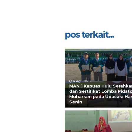
pos terkait...
4 Agu 2026
MAN 1 Kapuas Hulu Serahkan
dan Sertifikat Lomba Pidato
Muharram pada Upacara Har
Senin