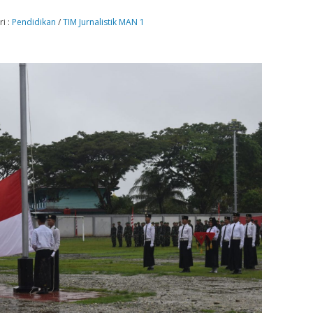
i :
Pendidikan
/
TIM Jurnalistik MAN 1