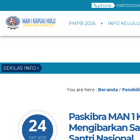
phone
0567202041
PMPB 2026
INFO KELULU
SEKILAS INFO
You are here :
Beranda
/
Pendid
Paskibra MAN 1 
24
Mengibarkan Sa
Santri Nasional
OKT 2025