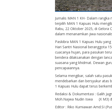
Jurnalis MAN 1 KH- Dalam rangka m
terpilih MAN 1 Kapuas Hulu mengib
Rabu, 22 Oktober 2025, di Gelora 
dalam menanamkan jiwa nasionali
Paskibra MAN 1 Kapuas Hulu yang
Hari Santri Nasional beranggota 15
cuacanya hujan, para pasukan ter
bendera dilaksanakan dengan lancar
suasana yang khidmat. Dewan gur
pencapaiannya.
Selama mengibar, salah satu pas
mendebarkan dan bersyukur atas b
1 Kapuas Hulu dapat terus berkemb
Redaksi & Dokumentasi : Galih Jag
Moh.Najwa Nudin Iswa (X M3) & L
Editor : Riko Kurniawan Amd.SI (