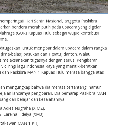
emperingati Hari Santri Nasional, anggota Paskibra
arkan bendera merah putih pada upacara yang digelar
Olahraga (GOR) Kapuas Hulu sebagai wujud kontribusi
sme.
 ditugaskan untuk mengibar dalam upacara dalam rangka
 (lima-belas) pasukan dan 1 (satu) danton. Walau
us melaksanakan tugasnya dengan serius. Pengibaran
, diiringi lagu Indonesia Raya yang menitik-beratkan
u dan Paskibra MAN 1 Kapuas Hulu merasa bangga atas
ukan mengungkap bahwa dia merasa tertantang, namun
ejalan lancarnya pengibaran. Dia berharap Paskibra MAN
ang dan belajar dari kesalahannya.
ra Adies Nugraha (X M2),
areina Fidelya (XM3).
Pustakawan MAN 1 KH)