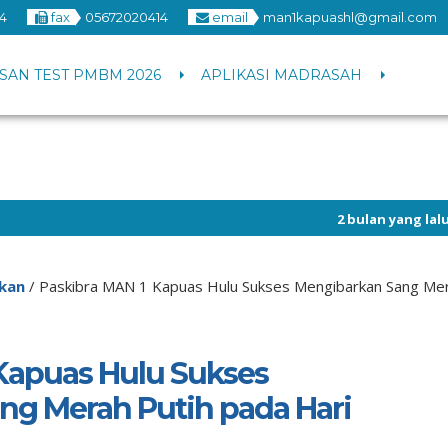
4
fax
05672020414
email
man1kapuashl@gmail.com
SAN TEST PMBM 2026
APLIKASI MADRASAH
2 bulan yang lalu
/ Info pengumuma
1 tahun yang lalu
/ Selamat Berga
ikan
/
Paskibra MAN 1 Kapuas Hulu Sukses Mengibarkan Sang Mera
Kapuas Hulu Sukses
ng Merah Putih pada Hari