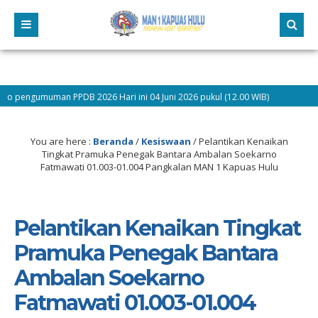
umuman PPDB 2026 Hari ini 04 Juni 2026 pukul (12.00 WIB)
9 bulan y
Bergabung Pesserta Didik Baru dan Selamat Mengikuti Kegiatan Matsama Tahun P
You are here :
Beranda
/
Kesiswaan
/
Pelantikan Kenaikan
Tingkat Pramuka Penegak Bantara Ambalan Soekarno
Fatmawati 01.003-01.004 Pangkalan MAN 1 Kapuas Hulu
Pelantikan Kenaikan Tingkat
Pramuka Penegak Bantara
Ambalan Soekarno
Fatmawati 01.003-01.004