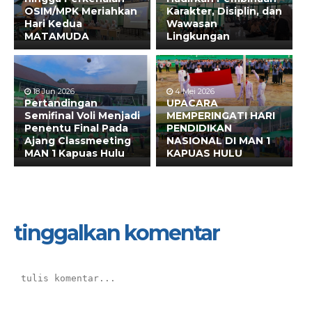
OSIM/MPK Meriahkan
Karakter, Disiplin, dan
Hari Kedua
Wawasan
MATAMUDA
Lingkungan
18 Jun 2026
4 Mei 2026
Pertandingan
UPACARA
Semifinal Voli Menjadi
MEMPERINGATI HARI
Penentu Final Pada
PENDIDIKAN
Ajang Classmeeting
NASIONAL DI MAN 1
MAN 1 Kapuas Hulu
KAPUAS HULU
tinggalkan komentar