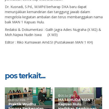
Dr. Kusnadi, S.Pd., M.MPd berharap DKA baru dapat
menunjukkan kemandirian dan tanggung jawab dalam
mengelola kegiatan ambalan dan terus membanggakan nama
baik MAN 1 Kapuas Hulu.
Redaksi & Dokumentasi : Galih Jagra Adies Nugraha (X M2) &
Moh.Najwa Nudin Iswa (X M3)
Editor : Riko Kurniawan Amd.SI (Pustakawan MAN 1 KH)
pos terkait...
20 Jul 2026
MATAMUDA MAN 1
20 Jul 2026
Praktik Wudhu
Kapuas Hulu
hingga Perkenalan
Hadirkan Pembinaan