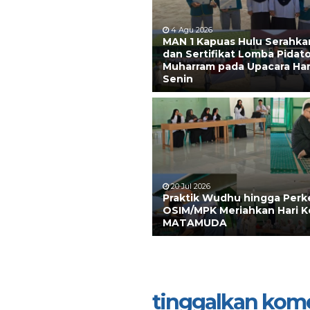
4 Agu 2026
MAN 1 Kapuas Hulu Serahkan
dan Sertifikat Lomba Pidato
Muharram pada Upacara Har
Senin
20 Jul 2026
Praktik Wudhu hingga Perk
OSIM/MPK Meriahkan Hari 
MATAMUDA
tinggalkan kom