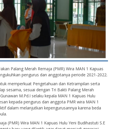
 Gerakan Palang Merah Remaja (PMR) Wira MAN 1 Kapuas
engukuhkan pengurus dan anggotanya periode 2021-2022.
untuk memperkuat Pengetahuan dan Ketrampilan serta
hadap sesama, sesuai dengan Tri Bakti Palang Merah
 Gunawan M.Pd.I selaku kepala MAN 1 Kapuas Hulu
san kepada pengurus dan anggota PMR wira MAN 1
 aktif dalam melanjutkan kepengurusannya karena beda
ula.
ja (PMR) Wira MAN 1 Kapuas Hulu Yeni Budihastuti S.E
ota baru yang dilantik agar dapat menjadi generasi