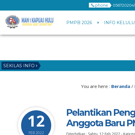
phone
0567202041
PMPB 2026
INFO KELULU
SEKILAS INFO
You are here :
Beranda
/
Pelantikan Pen
12
Anggota Baru P
FEB 2022
Diterbitkan :
Sabtu, 12 Feb 2022
-
Katego