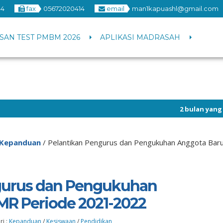
4
fax
05672020414
email
man1kapuashl@gmail.com
SAN TEST PMBM 2026
APLIKASI MADRASAH
2 bulan yang lalu
/ Info pengum
Kepanduan
/
Pelantikan Pengurus dan Pengukuhan Anggota Ba
gurus dan Pengukuhan
MR Periode 2021-2022
ri :
Kepanduan
/
Kesiswaan
/
Pendidikan