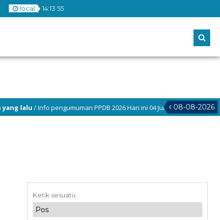
local
14
:
13
55
08-08-2026
Info pengumuman PPDB 2026 Hari ini 04 Juni 2026 pukul (12.00 WIB)