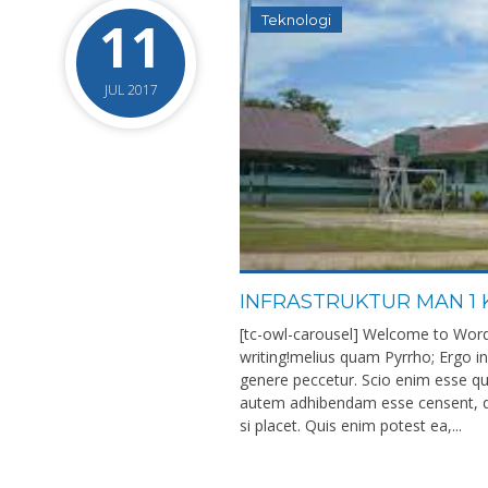
11
Teknologi
JUL 2017
INFRASTRUKTUR MAN 1
[tc-owl-carousel] Welcome to WordPre
writing!melius quam Pyrrho; Ergo in 
genere peccetur. Scio enim esse qu
autem adhibendam esse censent, qui
si placet. Quis enim potest ea,...