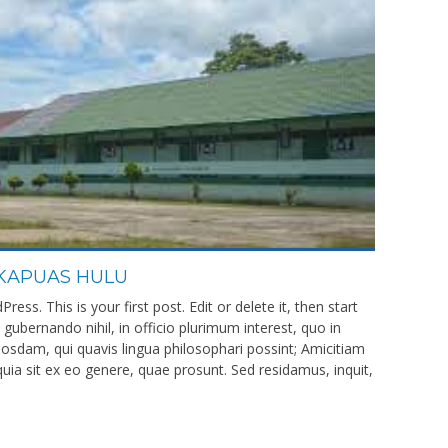
 KAPUAS HULU
ss. This is your first post. Edit or delete it, then start
gubernando nihil, in officio plurimum interest, quo in
osdam, qui quavis lingua philosophari possint; Amicitiam
a sit ex eo genere, quae prosunt. Sed residamus, inquit,