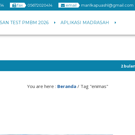
14
fax
05672020414
email
man1kapuashl@gmail.com
SAN TEST PMBM 2026
APLIKASI MADRASAH
2 bulan yang lalu
/ 
You are here :
Beranda
/
Tag "enimas"