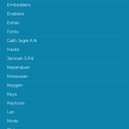
Embedders
Enablers
Extras
Fonts
Galih Jagra A.N
Hacks
Jamnah S.Pd
Kepanduan
Kesiswaan
Keygen
Keys
Keytools
Lan
Mods