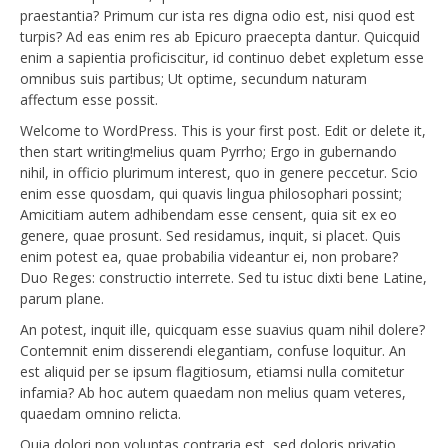
praestantia? Primum cur ista res digna odio est, nisi quod est
turpis? Ad eas enim res ab Epicuro praecepta dantur. Quicquid
enim a sapientia proficiscitur, id continuo debet expletum esse
omnibus suis partibus; Ut optime, secundum naturam
affectum esse possit.
Welcome to WordPress. This is your first post. Edit or delete it,
then start writing!melius quam Pyrrho; Ergo in gubernando
nihil, in officio plurimum interest, quo in genere peccetur. Scio
enim esse quosdam, qui quavis lingua philosophari possint;
Amicitiam autem adhibendam esse censent, quia sit ex eo
genere, quae prosunt. Sed residamus, inquit, si placet. Quis
enim potest ea, quae probabilia videantur ei, non probare?
Duo Reges: constructio interrete. Sed tu istuc dixti bene Latine,
parum plane.
An potest, inquit ille, quicquam esse suavius quam nihil dolere?
Contemnit enim disserendi elegantiam, confuse loquitur. An
est aliquid per se ipsum flagitiosum, etiamsi nulla comitetur
infamia? Ab hoc autem quaedam non melius quam veteres,
quaedam omnino relicta.
Quia dolori non voluptas contraria est, sed doloris privatio.