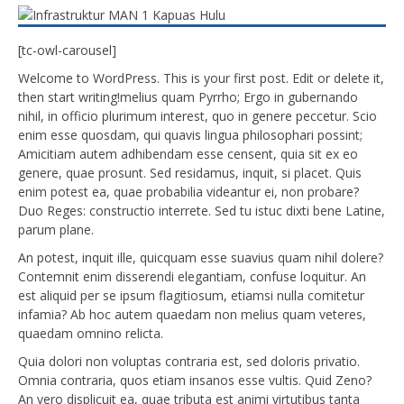
[tc-owl-carousel]
Welcome to WordPress. This is your first post. Edit or delete it,
then start writing!melius quam Pyrrho; Ergo in gubernando
nihil, in officio plurimum interest, quo in genere peccetur. Scio
enim esse quosdam, qui quavis lingua philosophari possint;
Amicitiam autem adhibendam esse censent, quia sit ex eo
genere, quae prosunt. Sed residamus, inquit, si placet. Quis
enim potest ea, quae probabilia videantur ei, non probare?
Duo Reges: constructio interrete. Sed tu istuc dixti bene Latine,
parum plane.
An potest, inquit ille, quicquam esse suavius quam nihil dolere?
Contemnit enim disserendi elegantiam, confuse loquitur. An
est aliquid per se ipsum flagitiosum, etiamsi nulla comitetur
infamia? Ab hoc autem quaedam non melius quam veteres,
quaedam omnino relicta.
Quia dolori non voluptas contraria est, sed doloris privatio.
Omnia contraria, quos etiam insanos esse vultis. Quid Zeno?
An vero displicuit ea, quae tributa est animi virtutibus tanta