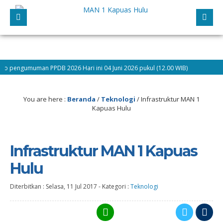
engumuman PPDB 2026 Hari ini 04 Juni 2026 pukul (12.00 WIB)
9 bulan
t Bergabung Pesserta Didik Baru dan Selamat Mengikuti Kegiatan Matsama Tahun
You are here :
Beranda
/
Teknologi
/
Infrastruktur MAN 1
Kapuas Hulu
Infrastruktur MAN 1 Kapuas
Hulu
Diterbitkan :
Selasa, 11 Jul 2017
-
Kategori :
Teknologi