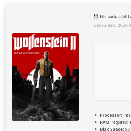
File hash: cd50
Update date: 2026-
Processor:
Inte
RAM:
required:
Disk Space:
80