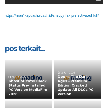
https://man1kapuashulu.sch.id/snappy-fax-pre-activated-full/
pos terkait...
12 Jun 2026
Doom: The Dark
19 Jun 2026
Ghost of Yotei Crack
Ages – Premium
Status Pre-Installed
Edition Cracked
PC Version MediaFire
Update All DLCs PC
2026
Version