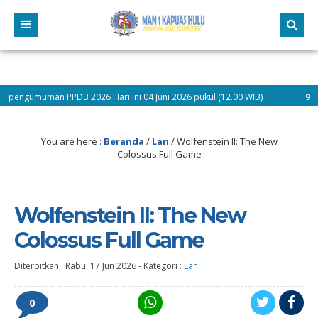
PPDB 2026 Hari ini 04 Juni 2026 pukul (12.00 WIB)
9 bulan yang lal
You are here :
Beranda
/
Lan
/
Wolfenstein II: The New
Colossus Full Game
Wolfenstein II: The New
Colossus Full Game
Diterbitkan :
Rabu, 17 Jun 2026
-
Kategori :
Lan
0